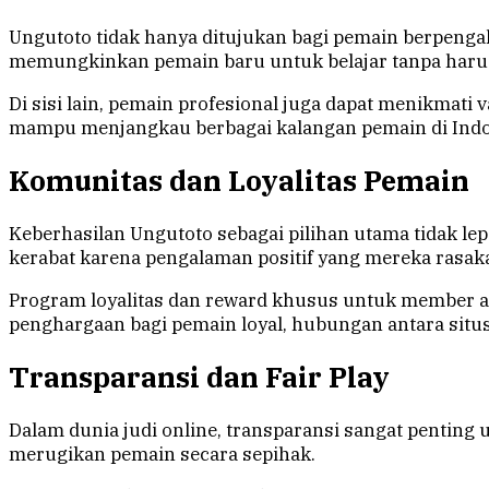
Ungutoto tidak hanya ditujukan bagi pemain berpengal
memungkinkan pemain baru untuk belajar tanpa haru
Di sisi lain, pemain profesional juga dapat menikmati
mampu menjangkau berbagai kalangan pemain di Indo
Komunitas dan Loyalitas Pemain
Keberhasilan Ungutoto sebagai pilihan utama tidak l
kerabat karena pengalaman positif yang mereka rasak
Program loyalitas dan reward khusus untuk member ak
penghargaan bagi pemain loyal, hubungan antara situs
Transparansi dan Fair Play
Dalam dunia judi online, transparansi sangat pentin
merugikan pemain secara sepihak.