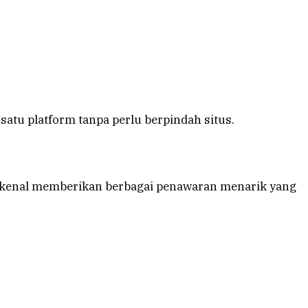
tu platform tanpa perlu berpindah situs.
o dikenal memberikan berbagai penawaran menarik yang