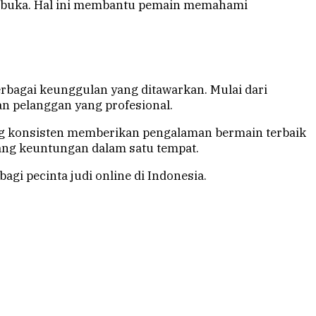
 terbuka. Hal ini membantu pemain memahami
erbagai keunggulan yang ditawarkan. Mulai dari
an pelanggan yang profesional.
ang konsisten memberikan pengalaman bermain terbaik
ng keuntungan dalam satu tempat.
gi pecinta judi online di Indonesia.