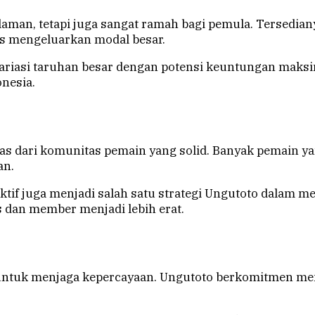
aman, tetapi juga sangat ramah bagi pemula. Tersedian
s mengeluarkan modal besar.
 variasi taruhan besar dengan potensi keuntungan maksi
nesia.
epas dari komunitas pemain yang solid. Banyak pemain 
an.
tif juga menjadi salah satu strategi Ungutoto dalam 
 dan member menjadi lebih erat.
g untuk menjaga kepercayaan. Ungutoto berkomitmen me