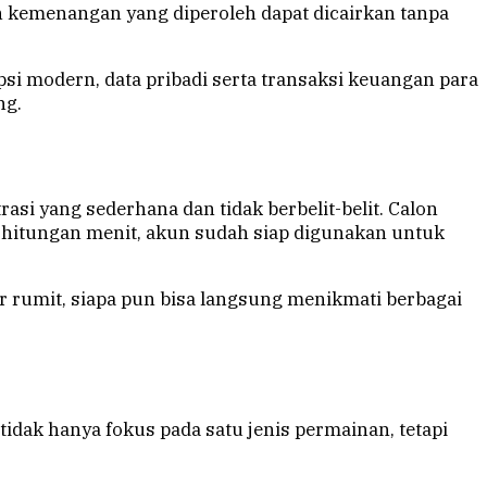
 kemenangan yang diperoleh dapat dicairkan tanpa
i modern, data pribadi serta transaksi keuangan para
ng.
si yang sederhana dan tidak berbelit-belit. Calon
m hitungan menit, akun sudah siap digunakan untuk
 rumit, siapa pun bisa langsung menikmati berbagai
tidak hanya fokus pada satu jenis permainan, tetapi