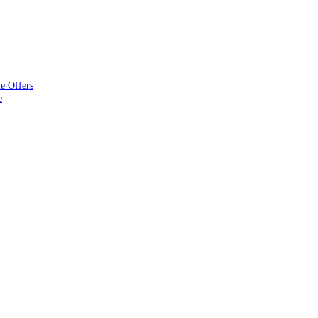
e Offers
e