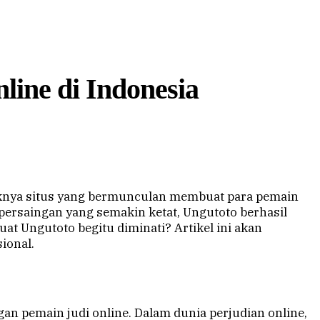
line di Indonesia
yaknya situs yang bermunculan membuat para pemain
ersaingan yang semakin ketat, Ungutoto berhasil
uat Ungutoto begitu diminati? Artikel ini akan
ional.
an pemain judi online. Dalam dunia perjudian online,