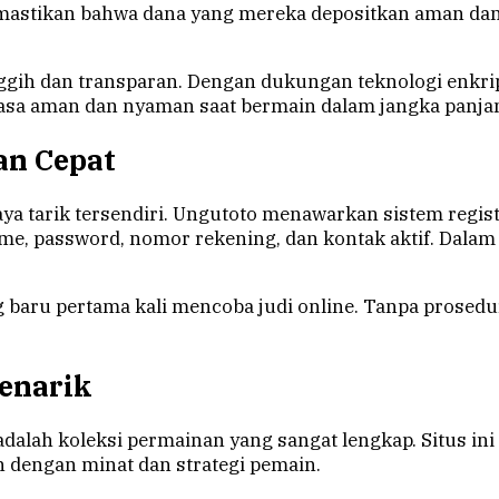
emastikan bahwa dana yang mereka depositkan aman dan
gih dan transparan. Dengan dukungan teknologi enkrips
rasa aman dan nyaman saat bermain dalam jangka panja
an Cepat
 tarik tersendiri. Ungutoto menawarkan sistem registra
ame, password, nomor rekening, dan kontak aktif. Dala
aru pertama kali mencoba judi online. Tanpa prosedur
enarik
alah koleksi permainan yang sangat lengkap. Situs ini 
n dengan minat dan strategi pemain.